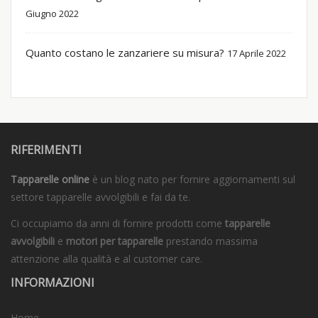
Giugno 2022
Quanto costano le zanzariere su misura?
17 Aprile 2022
RIFERIMENTI
Tapparelle online
è un blog nato per fornire aggiornamenti sul
settore tapparelle avvolgibili e fai da te.
Ci occupiamo da anni di fornire prodotti come
tapparelle
avvolgibili
e
motori per tapparelle
prestando massima
attenzione alla qualità e al customer care.
INFORMAZIONI
Home