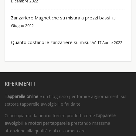
Dicembre 2022
Zanzariere Magnetiche su misura a prezzi bassi
13
Giugno 2022
Quanto costano le zanzariere su misura?
17 Aprile 2022
RIFERIMENTI
Tapparelle online
è un blog nato per fornire aggiornamenti sul
settore tapparelle avvolgibili e fai da te.
Ci occupiamo da anni di fornire prodotti come
tapparelle
avvolgibili
e
motori per tapparelle
prestando massima
attenzione alla qualità e al customer care.